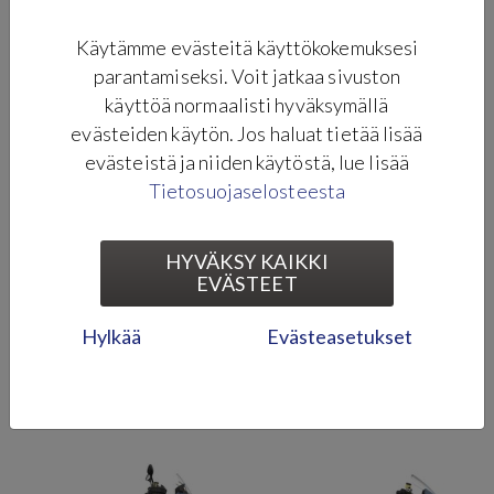
Käytämme evästeitä käyttökokemuksesi
parantamiseksi. Voit jatkaa sivuston
käyttöä normaalisti hyväksymällä
evästeiden käytön. Jos haluat tietää lisää
evästeistä ja niiden käytöstä, lue lisää
Tietosuojaselosteesta
HYVÄKSY KAIKKI
EVÄSTEET
Hylkää
Evästeasetukset
ZERO XB (L1E)
ZERO XE (A1)