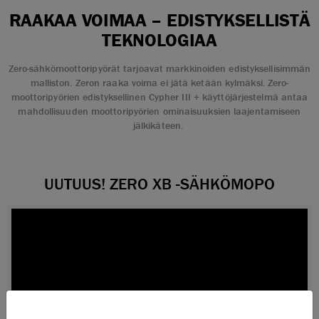
RAAKAA VOIMAA – EDISTYKSELLISTÄ
TEKNOLOGIAA
Zero-sähkömoottoripyörät tarjoavat markkinoiden edistyksellisimmän
malliston. Zeron raaka voima ei jätä ketään kylmäksi. Zero-
moottoripyörien edistyksellinen Cypher III + käyttöjärjestelmä antaa
mahdollisuuden moottoripyörien ominaisuuksien laajentamiseen
jälkikäteen.
UUTUUS! ZERO XB -SÄHKÖMOPO