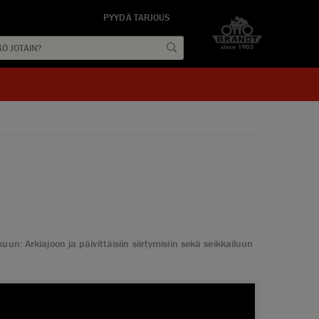
PYYDÄ TARJOUS
: Arkiajoon ja päivittäisiin siirtymisiin sekä seikkailuun