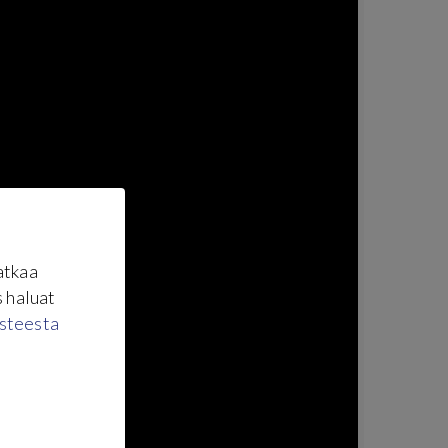
atkaa
s haluat
steesta