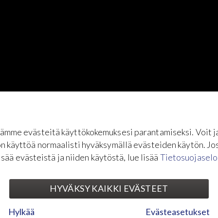
ämme evästeitä käyttökokemuksesi parantamiseksi. Voit j
n käyttöä normaalisti hyväksymällä evästeiden käytön. Jo
isää evästeistä ja niiden käytöstä, lue lisää
Tietosuojaselo
HYVÄKSY KAIKKI EVÄSTEET
Hylkää
Evästeasetukset