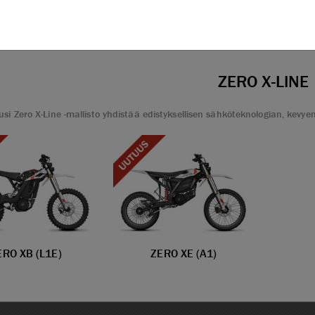
ZERO X-LINE
usi Zero X-Line -mallisto yhdistää edistyksellisen sähköteknologian, kevy
ERO XB (L1E)
ZERO XE (A1)