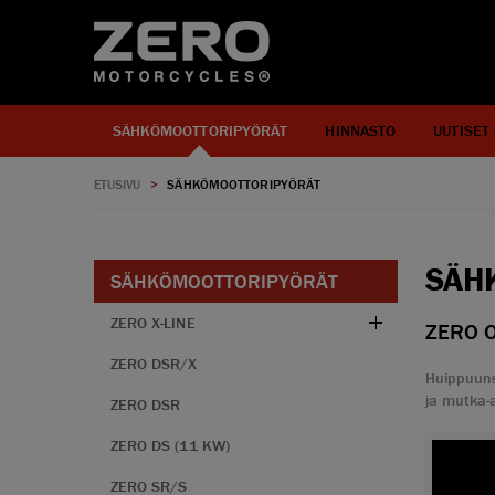
SÄHKÖMOOTTORIPYÖRÄT
HINNASTO
UUTISET
ETUSIVU
>
SÄHKÖMOOTTORIPYÖRÄT
SÄH
SÄHKÖMOOTTORIPYÖRÄT
ZERO X-LINE
ZERO 
ZERO DSR/X
Huippuunsa
ja mutka-a
ZERO DSR
ZERO DS (11 KW)
ZERO SR/S