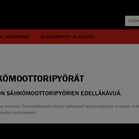
 & TAPAHTUMAT
JÄLLEENMYYNTI JA HUOLTO
KÖMOOTTORIPYÖRÄT
ON SÄHKÖMOOTTORIPYÖRIEN EDELLÄKÄVIJÄ.
 hiotusta Zero-mallistosta löydät sähköiset moottoripyörät moneen makuun
josta nautiskeluun.