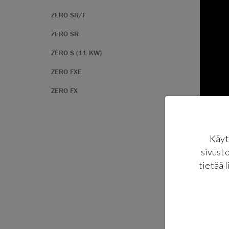
ZERO SR/F
ZERO SR
ZERO S (11 KW)
ZERO FXE
ZERO FX
Käyt
sivusto
tietää l