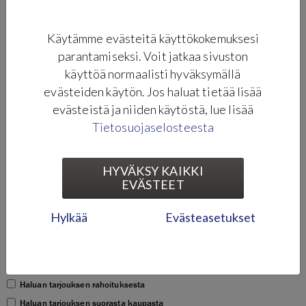
Käytämme evästeitä käyttökokemuksesi
HENKILÖTIEDOT
parantamiseksi. Voit jatkaa sivuston
Etunimi *
käyttöä normaalisti hyväksymällä
evästeiden käytön. Jos haluat tietää lisää
evästeistä ja niiden käytöstä, lue lisää
Sukunimi *
Tietosuojaselosteesta
HYVÄKSY KAIKKI
Puhelinnumero *
EVÄSTEET
Hylkää
Evästeasetukset
Sähköposti *
Haluan tarjouksen rahoituksesta
Haluan tarjouksen suorasta kaupasta